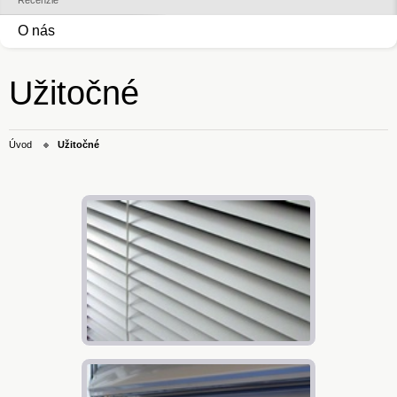
Recenzie
O nás
Užitočné
Úvod
Užitočné